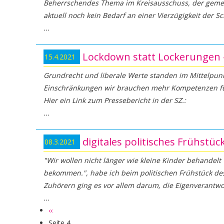
Beherrschendes Thema im Kreisausschuss, der gemei
aktuell noch kein Bedarf an einer Vierzügigkeit der S
Lockdown statt Lockerungen -
15.4.2021
Grundrecht und liberale Werte standen im Mittelpunkt
Einschränkungen wir brauchen mehr Kompetenzen für 
Hier ein Link zum Pressebericht in der SZ.:
digitales politisches Frühstü
08.3.2021
"Wir wollen nicht länger wie kleine Kinder behandel
bekommen.", habe ich beim politischen Frühstück des
Zuhörern ging es vor allem darum, die Eigenverantwo
Vorherige
‹‹
Seitennummerierung
Seite
Seite 4